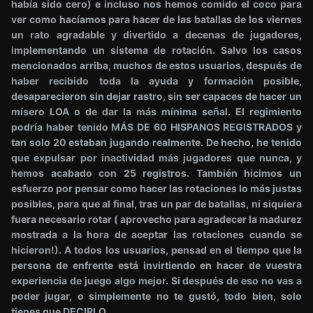
había sido cero) e incluso nos hemos comido el coco para
ver como hacíamos para hacer de las batallas de los viernes
un rato agradable y divertido a decenas de jugadores,
implementando un sistema de rotación. Salvo los casos
mencionados arriba, muchos de estos usuarios, después de
haber recibido toda la ayuda y formación posible,
desaparecieron sin dejar rastro, sin ser capaces de hacer un
mísero LOA o de dar la más mínima señal. El regimiento
podría haber tenido MÁS DE 60 HISPANOS REGISTRADOS y
tan solo 20 estaban jugando realmente. De hecho, he tenido
que expulsar por inactividad más jugadores que nunca, y
hemos acabado con 25 registros. También hicimos un
esfuerzo por pensar como hacer las rotaciones lo más justas
posibles, para que al final, tras un par de batallas, ni siquiera
fuera necesario rotar ( aprovecho para agradecer la madurez
mostrada a la hora de aceptar las rotaciones cuando se
hicieron!). A todos los usuarios, pensad en el tiempo que la
persona de enfrente está invirtiendo en hacer de vuestra
experiencia de juego algo mejor. Si después de eso no vas a
poder jugar, o simplemente no te gustó, todo bien, solo
tienes que DECIRLO.