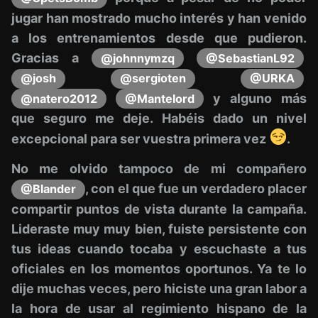
jugar han mostrado mucho interés y han venido
a los entrenamientos desde que pudieron.
Gracias a
@johnnymzq
@SebastianL92
@josh
@sergioten
@URKA
y alguno más
@natero2012
@Mantelord
que seguro me deje. Habéis dado un nivel
excepcional para ser vuestra primera vez
.
No me olvido tampoco de mi compañero
, con el que fue un verdadero placer
@Blander
compartir puntos de vista durante la campaña.
Lideraste muy muy bien, fuiste persistente con
tus ideas cuando tocaba y escuchaste a tus
oficiales en los momentos oportunos. Ya te lo
dije muchas veces, pero hiciste una gran labor a
la hora de usar al regimiento hispano de la