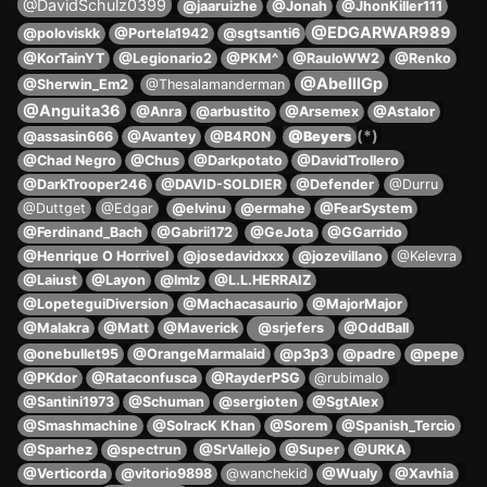
@DavidSchulz0399
@jaaruizhe
@Jonah
@JhonKiller111
@EDGARWAR989
@poloviskk
@Portela1942
@sgtsanti6
@KorTainYT
@Legionario2
@PKM^
@RauloWW2
@Renko
@AbelllGp
@Sherwin_Em2
@Thesalamanderman
@Anguita36
@Anra
@arbustito
@Arsemex
@Astalor
(*)
@assasin666
@Avantey
@B4R0N
@Beyers
@Chad Negro
@Chus
@Darkpotato
@DavidTrollero
@DarkTrooper246
@DAVID-SOLDIER
@Defender
@Durru
@Duttget
@Edgar
@elvinu
@ermahe
@FearSystem
@Ferdinand_Bach
@Gabrii172
@GeJota
@GGarrido
@Henrique O Horrivel
@josedavidxxx
@jozevillano
@Kelevra
@Laiust
@Layon
@lmlz
@L.L.HERRAIZ
@LopeteguiDiversion
@Machacasaurio
@MajorMajor
@Malakra
@Matt
@Maverick
@srjefers
@OddBall
@onebullet95
@OrangeMarmalaid
@p3p3
@padre
@pepe
@PKdor
@Rataconfusca
@RayderPSG
@rubimalo
@Santini1973
@Schuman
@sergioten
@SgtAlex
@Smashmachine
@SolracK Khan
@Sorem
@Spanish_Tercio
@Sparhez
@spectrun
@SrVallejo
@Super
@URKA
@Verticorda
@vitorio9898
@wanchekid
@Wualy
@Xavhia