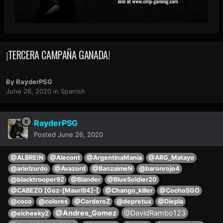
¡TERCERA CAMPAÑA GANADA!
By
RayderPSG
June 26, 2020
in
Spanish
RayderPSG
Posted
June 26, 2020
@ALBREIN
@Alecont
@ArgentinaMania
@ARG_Matayo
@arielzurdo
@Avazord
@BanzaimeN
@baronrojo4
@blacktrooper92
@Blander
@BlueSoldier20
@CABEZO [Goz-[Mauri94]-[
@Chango_killer
@CochoSGO
@coco
@colores
@CorderoZ
@depretux
@Diepla
@Andres_Gomez
@DavidRambo123
@elcheeky2