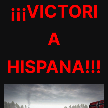
¡¡¡VICTORI
A
HISPANA!!!