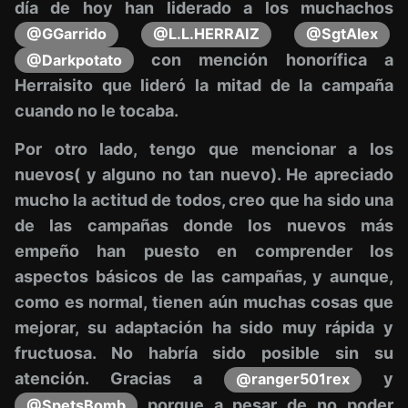
día de hoy han liderado a los muchachos
@GGarrido
@L.L.HERRAIZ
@SgtAlex
con mención honorífica a
@Darkpotato
Herraisito que lideró la mitad de la campaña
cuando no le tocaba.
Por otro lado, tengo que mencionar a los
nuevos( y alguno no tan nuevo). He apreciado
mucho la actitud de todos, creo que ha sido una
de las campañas donde los nuevos más
empeño han puesto en comprender los
aspectos básicos de las campañas, y aunque,
como es normal, tienen aún muchas cosas que
mejorar, su adaptación ha sido muy rápida y
fructuosa. No habría sido posible sin su
atención. Gracias a
y
@ranger501rex
porque a pesar de no poder
@SpetsBomb