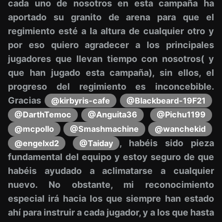
cada uno de nosotros en esta campaña ha
aportado su granito de arena para que el
regimiento esté a la altura de cualquier otro y
por eso quiero agradecer a los principales
jugadores que llevan tiempo con nosotros( y
que han jugado esta campaña), sin ellos, el
progreso del regimiento es inconcebible.
Gracias
@kirbyris-cafe
@Blackbeard-19F21
@DarthTemoc
@Anguita36
@Pichu1199
@mcpollo
@Smashmachine
@wanchekid
, habéis sido pieza
@engelxd2
@Taiday
fundamental del equipo y estoy seguro de que
habéis ayudado a aclimatarse a cualquier
nuevo. No obstante, mi reconocimiento
especial irá hacia los que siempre han estado
ahí para instruir a cada jugador, y a los que hasta