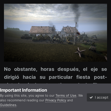
No obstante, horas después, el eje se
dirigió hacia su particular fiesta post-
victoria e incluso tuvo tiempo de desfilar
Important Information
By using this site, you agree to our
Terms of Use
. We
I accept
also recommend reading our
Privacy Policy
and
Guidelines
.
Forums
Unread
Sign In
Sign Up
More