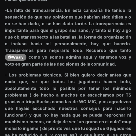
-La falta de transparencia. En esta campaña he tenido la
sensación de que hay opiniones que habrían sido útiles y o
no se han dado, o se han dado tarde. La transparencia es
importante para que el grupo sea sano, y tanto si hay algo
que objetar respecto a las batallas, la forma de organización
o incluso hacia mí personalmente, hay que hacerlo.
Trabajaremos para mejorarlo todo. Recuerdo que tanto
como yo somos admins aquí y tenemos voz y
@Wualy
voto en gran parte de las decisiones de la comunidad.
- Los problemas técnicos. Si bien quiero decir antes que
nada que, se que todos los jugadores hacen todo,
absolutamente todo lo posible por tener los mínimos
problemas ( de hecho a muchos os escuchamos por TS
gracias a triquiñuelas como las de WO MIC, y os agradezco
que hayáis escuchado nuestros consejos para hacerlo
funcionar) y que no hay nada que se pueda reprochar ni
muchísimo menos, no deja de ser "un grano en el culo" muy
molesto ingame ( de pronto ves que tu squad de 6 jugadores
se ha reducido a 4, y cosas así) y que junto a los otros