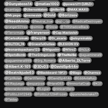
@Gunyaboss14
@matias1002
@powerUY=[URU]=
@santiago
@Ubersoldaten
@killer98
@MAX.MAXO
@Gold
@Borizsov
@Mr.pepe
@nemesisk
@NeedAmmo
@Neutral_true
@q(-_-)p
@RadicalDestroyerr
@ranger501rex
@simiox
@Snow
@TKRShadowBlack
@franyerson
@Terrormaik
@Cap.Mactavish
@CarlosKoinaki
@Derp26
@Dr_sicario
@eloyreinaldo
@GLiTCH_74
@GracefulOutlaw
@LEGION-XV
@leonardopachano123
@Miguelrrr
@N1troZ
@N3LK
@SpetsBomb
@TheGringoLoco
@TheNoiSe
@aguamineral9
@Alberto_DLTorre
@aguamineral999
@Srg_Romero
@Albert.K-101
@3DvD3
@David5p4rt4n
@Beatnikjude63
@Blackbeard-19F21
@Blagu
@Charmzz
@CptRolan
@DarthTemoc
@David5p4rt4n
@EddAvilaRuiz
@ElRayjuega
@esparjose
@Harel065
@ImmortalCrab
@K37
@leonardorobles05
@Logian
@ninioartillero
@PollitoJrH12945
@PollitoJr1294Frozen
@punishedsnake77
@Taiday