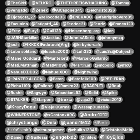
@TheSirN
@VELKRO
@THETHREEISWHACHING
@Tommy
@vengado
@Zenex
@AlCapone345
@elchristo326
@Eljotajota_27
@ellocode33
@ENEKA00
@fabrigrinovero35
@Facunino
@Fatigatti_AR
@Feedee21
@Fenriz
@Franco123
@Fritz
@Fury1
@Guli123
@Heisenberg-arg
@Ian
@JARHStarkiller
@Jaskiuu
@JohnIsASerb
@johnnymzq
@josh
@[KKCK]Fedetech[Arg]
@kirbyris-cafe
@Lobo solitario
@luacha2000
@Luh333
@LuisSs@Dahjeshi
@Mane_Goddard
@Mantelord
@MarceloGallardo
@Mati.Mattman
@MatM1996
@Martin.ar
@mcpollo
@n1c0
@NahuelXDD02
@NahuelXD01
@Nightwing
@-PANZER ALCON-
@Patan
@Patofeliz100
@PBT-FRAN
@Pichu1199
@Pollenz
@Ramiro23
@RASPUTI
@Roul
@Rushit
@Sagwyn
@SebastianL92
@Solid
@Spike
@STALKER
@Starpom
@troxta
@vaje21
@vicius2012
@KrazyDogui
@ViejoKKarma
@WassapDude94
@Andre1212
@WINNERSTONE
@xGastonxARG
@chrystiango
@Dela
@juandi1942
@Berlin
@zYaShImIr0
@altsuprgamer
@chulito12345
@CristobalMelo
@engelxd2
@18yEjido
@Daniel
@Guillessj
@inlifex