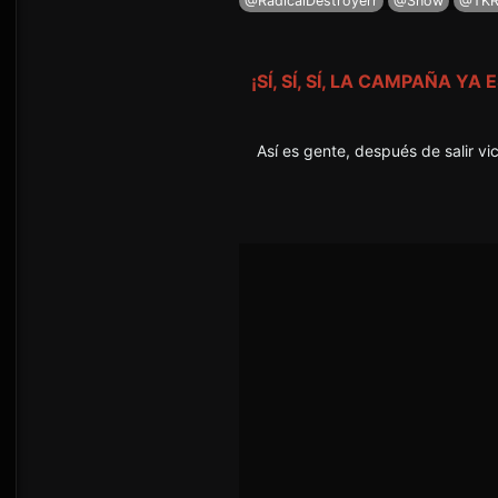
@RadicalDestroyerr
@Snow
@TKR
¡SÍ, SÍ, SÍ, LA CAMPAÑA YA 
Así es gente, después de salir v