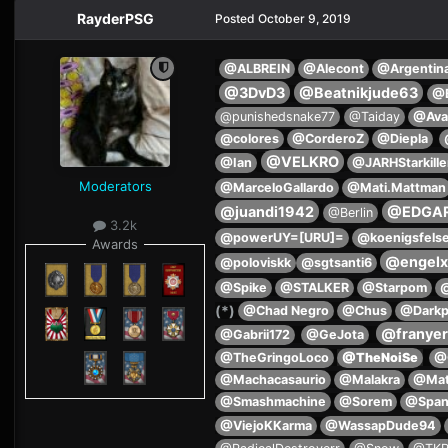
RayderPSG
Posted
October 9, 2019
@ALBREIN
@Alecont
@Argentin
@3DvD3
@Beatnikjude63
@B
@punishedsnake77
@Taiday
@Ava
@colores
@CorderoZ
@Diepla
@VELKRO
@Ian
@JARHStarkille
Moderators
@MarceloGallardo
@Mati.Mattman
@juandi1942
@EDGA
@Berlin
3.2k
@powerUY=[URU]=
@koenigsfels
Awards
@engelx
@poloviskk
@sgtsanti6
@Spike
@STALKER
@Starpom
@
(*)
@Chad Negro
@Chus
@Darkp
@franye
@Gabrii172
@GeJota
@TheGringoLoco
@TheNoiSe
@
@Machacasaurio
@Malakra
@Mat
@Smashmachine
@Sorem
@Spani
@ViejoKKarma
@WassapDude94