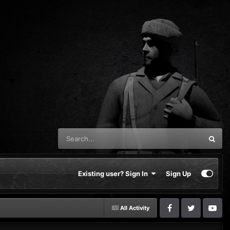
Existing user? Sign In
Sign Up
All Activity