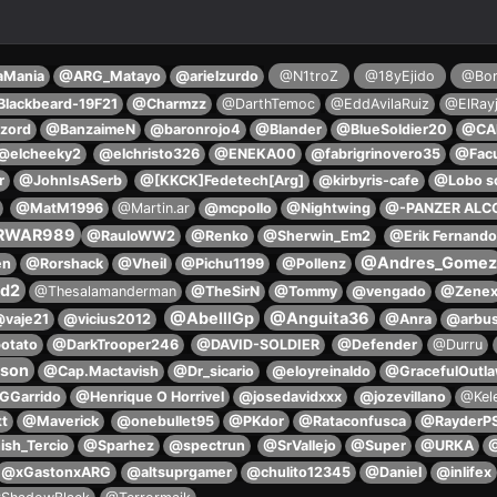
aMania
@ARG_Matayo
@arielzurdo
@N1troZ
@18yEjido
@Bor
lackbeard-19F21
@Charmzz
@DarthTemoc
@EddAvilaRuiz
@ElRay
zord
@BanzaimeN
@baronrojo4
@Blander
@BlueSoldier20
@CAB
@elcheeky2
@elchristo326
@ENEKA00
@fabrigrinovero35
@Fac
r
@JohnIsASerb
@[KKCK]Fedetech[Arg]
@kirbyris-cafe
@Lobo so
@MatM1996
@Martin.ar
@mcpollo
@Nightwing
@-PANZER ALC
RWAR989
@RauloWW2
@Renko
@Sherwin_Em2
@Erik Fernando
@Andres_Gomez
en
@Rorshack
@Vheil
@Pichu1199
@Pollenz
d2
@Thesalamanderman
@TheSirN
@Tommy
@vengado
@Zene
@AbelllGp
@Anguita36
vaje21
@vicius2012
@Anra
@arbus
otato
@DarkTrooper246
@DAVID-SOLDIER
@Defender
@Durru
rson
@Cap.Mactavish
@Dr_sicario
@eloyreinaldo
@GracefulOutl
GGarrido
@Henrique O Horrivel
@josedavidxxx
@jozevillano
@Kel
t
@Maverick
@onebullet95
@PKdor
@Rataconfusca
@RayderP
sh_Tercio
@Sparhez
@spectrun
@SrVallejo
@Super
@URKA
@
@xGastonxARG
@altsuprgamer
@chulito12345
@Daniel
@inlifex