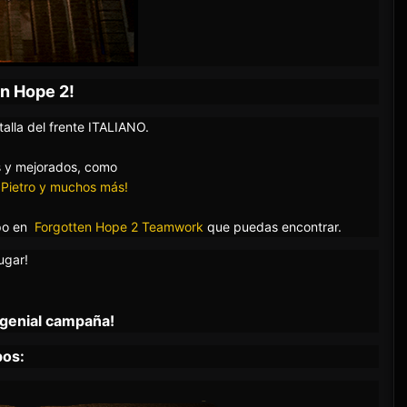
en Hope 2!
talla del frente ITALIANO.
s y mejorados, como
 Pietro y muchos más!
po en
Forgotten Hope 2
Teamwork
que puedas encontrar
.
ugar!
 genial campaña!
pos: