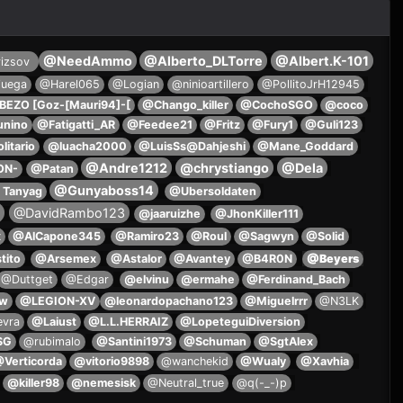
@NeedAmmo
@Alberto_DLTorre
@Albert.K-101
izsov
juega
@Harel065
@Logian
@ninioartillero
@PollitoJrH12945
EZO [Goz-[Mauri94]-[
@Chango_killer
@CochoSGO
@coco
unino
@Fatigatti_AR
@Feedee21
@Fritz
@Fury1
@Guli123
litario
@luacha2000
@LuisSs@Dahjeshi
@Mane_Goddard
@Andre1212
@chrystiango
@Dela
ON-
@Patan
@Gunyaboss14
 Tanyag
@Ubersoldaten
@DavidRambo123
@jaaruizhe
@JhonKiller111
x
@AlCapone345
@Ramiro23
@Roul
@Sagwyn
@Solid
tito
@Arsemex
@Astalor
@Avantey
@B4R0N
@Beyers
@Duttget
@Edgar
@elvinu
@ermahe
@Ferdinand_Bach
aw
@LEGION-XV
@leonardopachano123
@Miguelrrr
@N3LK
evra
@Laiust
@L.L.HERRAIZ
@LopeteguiDiversion
SG
@rubimalo
@Santini1973
@Schuman
@SgtAlex
Verticorda
@vitorio9898
@wanchekid
@Wualy
@Xavhia
@killer98
@nemesisk
@Neutral_true
@q(-_-)p