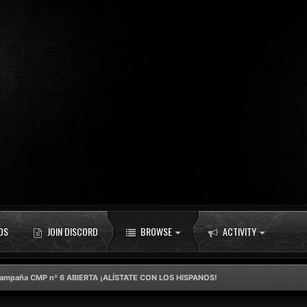
DS
JOIN DISCORD
BROWSE
ACTIVITY
ampaña CMP nº 6 ABIERTA ¡ALÍSTATE CON LOS HISPANOS!