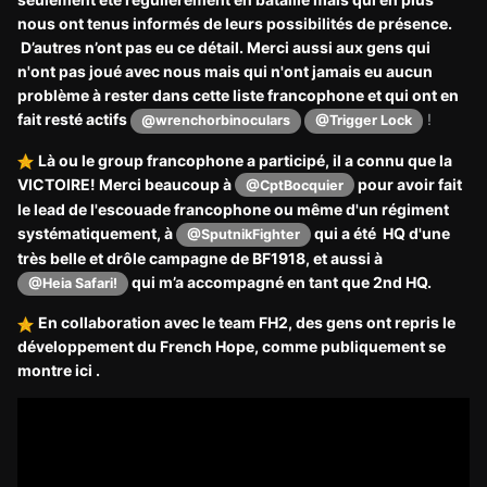
nous ont tenus informés de leurs possibilités de présence.
D’autres n’ont pas eu ce détail. Merci aussi aux gens qui
n'ont pas joué avec nous mais qui n'ont jamais eu aucun
problème à rester dans cette liste francophone et qui ont en
fait resté actifs
!
@wrenchorbinoculars
@Trigger Lock
Là ou le group francophone a participé, il a connu que la
VICTOIRE! Merci beaucoup à
pour avoir fait
@CptBocquier
le lead de l'escouade francophone ou même d'un régiment
systématiquement, à
qui a été HQ d'une
@SputnikFighter
très belle et drôle campagne de BF1918, et aussi à
qui m’a accompagné en tant que 2nd HQ.
@Heia Safari!
En collaboration avec le team FH2, des gens ont repris le
développement du French Hope, comme publiquement se
montre ici .