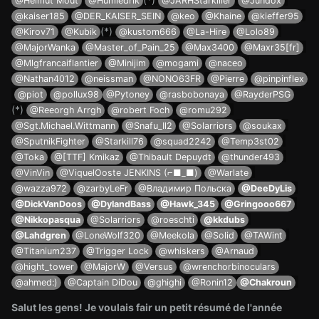
@Helmut Mout
@Humledrik
@JARHStarkiller
@Jundox
@kaiser185
@DER_KAISER_SEIN
@keo
@Khaine
@kieffer95
(*)
@Kirov71
@Kubik
@kustom666
@La-Hire
@Lolo89
@MajorWanka
@Master_of_Pain_25
@Max3400
@Maxr35[fr]
@Mlgfrancaiflantier
@Minijim
@mogami
@naceo
@Nathan4012
@neissman
@NONO63FR
@Pierre
@pinpinflex
@piot
@pollux98
@Pytoney
@rasbobonaya
@RayderPSG
(*)
@Reeorgh Arrgh
@robert Foch
@romu292
@Sgt.Michael.Wittmann
@Snafu_Il2
@Solarriors
@soukax
@SputnikFighter
@Starkill76
@squad2242
@Temp3st02
@Toka
@[TTF] Kmikaz
@Thibault Depuydt
@thunder493
@VinVin
@ViquelOoste JENKINS (⌐■_■)
@Warlate
@wazza972
@zarbyLeFr
@Владимир Польска
@DeeDyLis
@DickVanDoos
@DylandBass
@Hawk_345
@Gringooo667
@Nikkopasqua
@Solarriors
@roeschti
@kkdubs
@Lahdgren
@LoneWolf320
@Meekola
@Solid
@TAWint
@Titanium237
@Trigger Lock
@whiskers
@Arnaud
@hight_tower
@MajorW
@Versus
@wrenchorbinoculars
@ahmed:)
@Captain DiDou
@ghighi
@Ronin12
@Chakroun
Salut les gens! Je voulais fair un petit résumé de l'année