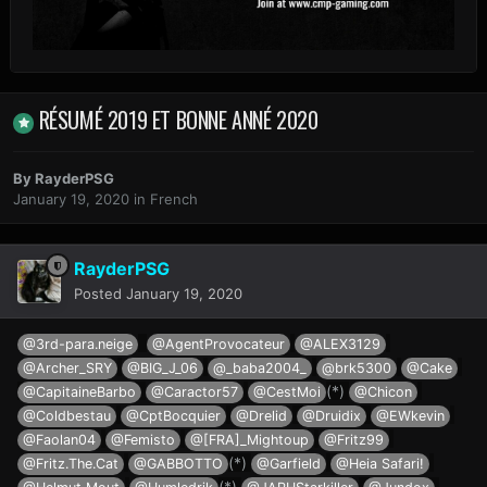
RÉSUMÉ 2019 ET BONNE ANNÉ 2020
By
RayderPSG
January 19, 2020
in
French
RayderPSG
Posted
January 19, 2020
@3rd-para.neige
@AgentProvocateur
@ALEX3129
@Archer_SRY
@BIG_J_06
@_baba2004_
@brk5300
@Cake
(*)
@CapitaineBarbo
@Caractor57
@CestMoi
@Chicon
@Coldbestau
@CptBocquier
@Drelid
@Druidix
@EWkevin
@Faolan04
@Femisto
@[FRA]_Mightoup
@Fritz99
(*)
@Fritz.The.Cat
@GABBOTTO
@Garfield
@Heia Safari!
(*)