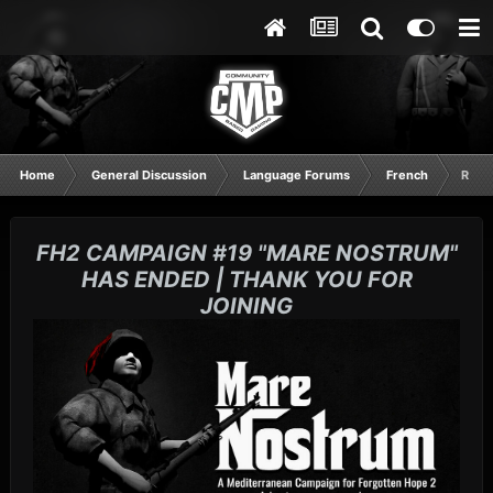
Home
General Discussion
Language Forums
French
Résu
FH2 CAMPAIGN #19 "MARE NOSTRUM"
HAS ENDED | THANK YOU FOR
JOINING