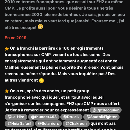
2019 en termes francophones, que ce soit sur FH2 ou même
CMP. Je profite aussi pour vous désirer à tous une très
bonne année 2020, pleine de bonheur. Je sais, je suis un peu
en retard, mais mieux vaut tard que jamais! Excusez moi, j'ai
été très occupé!
En ce 2019:
On a franchi la barrière de 100 enregistrements
francophones sur CMP, venant de tous les coins. Des
enregistrements qui ont notamment augmenté cet année.
Malheureusement la pleine majorité d'entre eux n'ont jamais
revenu ou même répondu. Mais vous inquiétez pas! Des
autres viendront
On a eu, après des annés, un petit group
francophone avec qui jouer, et surtout avec lequel
s'organiser sur les campagnes FH2 que CMP nous a offert.
Je tiens à remercier pour ça expressément
@CptBocquier
@La-Hire
@thunder493
@Druidix
@SputnikFighter
qui n’ont pas
@Heia Safari!
@Solarriors
@Chakroun
seulement été régulièrement en bataille mais qui en plus