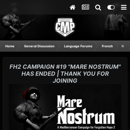
Home
General Discussion
Language Forums
French
Nouv
FH2 CAMPAIGN #19 "MARE NOSTRUM"
HAS ENDED | THANK YOU FOR
JOINING