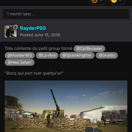
1 month later...
RayderPSG
Posted
June 15, 2019
Très contente du petit group formé
@CptBocquier
@thunder493
@La-Hire
@SputnikFighter
@Druidix
@Heia Safari!
"Bocq qui part tuer quelqu'un"