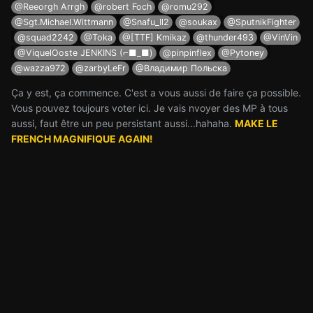
@Reeorgh Arrgh
@robert Foch
@romu292
@Sgt.Michael.Wittmann
@Snafu_Il2
@soukax
@SputnikFighter
@squad2242
@Toka
@[TTF] Kmikaz
@thunder493
@VinVin
@ViquelOoste JENKINS (⌐■_■)
@pinpinflex
@Pytoney
@wazza972
@zarbyLeFr
@Владимир Польска
Ça y est, ça commence. C'est a vous aussi de faire ça possible.
Vous pouvez toujours voter ici. Je vais nvoyer des MP à tous
aussi, faut être un peu persistant aussi...hahaha.
MAKE LE
FRENCH MAGNIFIQUE AGAIN!