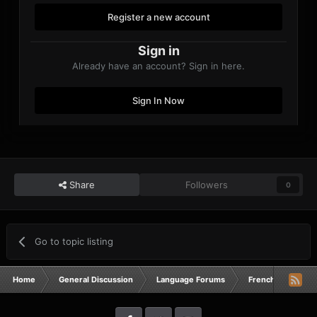
Register a new account
Sign in
Already have an account? Sign in here.
Sign In Now
Share
Followers
0
Go to topic listing
Home
General Discussion
Language Forums
French
Nouv