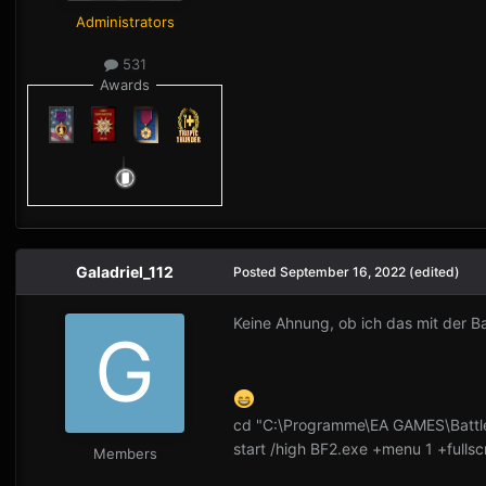
Administrators
531
Awards
Galadriel_112
Posted
September 16, 2022
(edited)
Keine Ahnung, ob ich das mit der B
cd "C:\Programme\EA GAMES\Battlef
start /high BF2.exe +menu 1 +full
Members