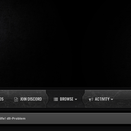
DS
JOIN DISCORD
BROWSE
ACTIVITY
ilfe! dll-Problem