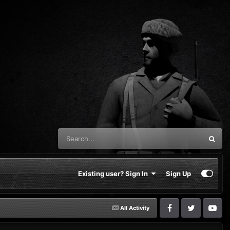
Existing user? Sign In
Sign Up
All Activity