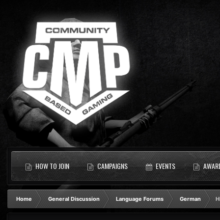
HOW TO JOIN
CAMPAIGNS
EVENTS
AWAR
Home
General Discussion
Language Forums
German
H