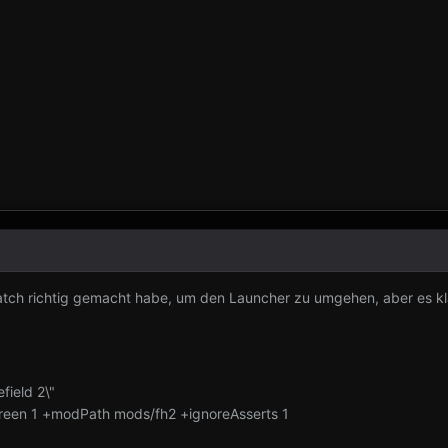
atch richtig gemacht habe, um den Launcher zu umgehen, aber es klapp
ield 2\"
screen 1 +modPath mods/fh2 +ignoreAsserts 1