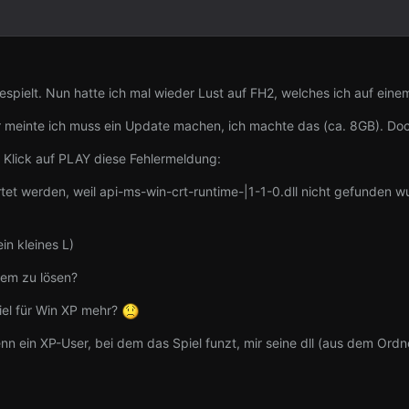
espielt. Nun hatte ich mal wieder Lust auf FH2, welches ich auf ein
er meinte ich muss ein Update machen, ich machte das (ca. 8GB). Do
 Klick auf PLAY diese Fehlermeldung:
et werden, weil api-ms-win-crt-runtime-|1-1-0.dll nicht gefunden 
ein kleines L)
lem zu lösen?
piel für Win XP mehr?
enn ein XP-User, bei dem das Spiel funzt, mir seine dll (aus dem O