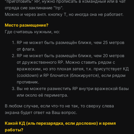
"приготовить" RP, нужно прописать в командный или в чат
отряда сие заклинание "!rp".
Можно и через англ. кнопку T, но иногда она не работает.
Место размещение?
Где считаешь нужным, но:
RP не может быть размещён ближе, чем 25 метров
от флага.
RP не может быть размещён ближе, чем 20 метров
от дружественного RP. Можно ставить рядом с
вражеским, но это плохая затея, т.к. присутствует КД
(cooldown) и RP блочится (блокируется), если рядом
противник.
Вы не можете разместить RP внутри вражеской базы
или около её периметра.
В любом случае, если что-то не так, то сверху слева
экрана будет ответ на Ваш вопрос.
Какой КД (иль перезарядка, если дословно) и время
работы?