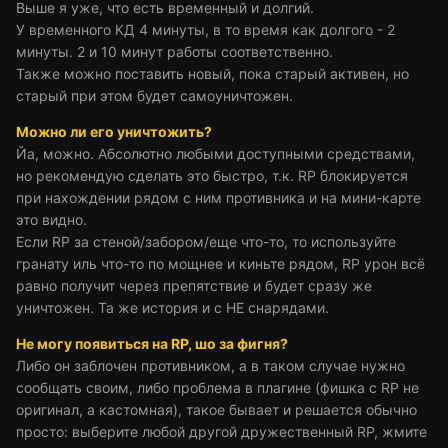
Выше я уже, что есть временный и долгий.
У временного КД 4 минуты, в то время как долгого - 2
минуты. 2 и 10 минут работы соответственно.
Также можно поставить новый, пока старый активен, но
старый при этом будет самоуничтожен.
Можно ли его уничтожить?
Йа, можно. Абсолютно любыми доступными средствами,
но рекомендую сделать это быстро, т.к. RP блокируется
при нахождении рядом с ним противника и на мини-карте
это видно.
Если RP за стеной/забором/еще что-то, то используйте
гранату иль что-то по мощнее и киньте рядом, RP урон всё
равно получит через препятствие и будет сразу же
уничтожен. Та же история и с HE снарядами.
Не могу появиться на RP, шо за фигня?
Либо он заблочен противником, а в таком случае нужно
сообщать своим, либо проблема в плагине (фишка с RP не
оригинал, а кастомная), такое бывает и решается обычно
просто: выберите любой другой дружественный RP, жмите