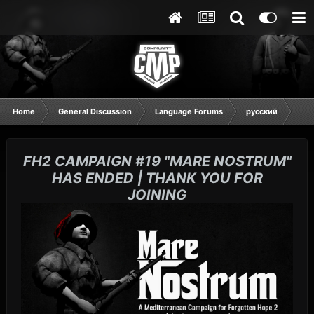
Home
General Discussion
Language Forums
русский
Rall
FH2 CAMPAIGN #19 "MARE NOSTRUM"
HAS ENDED | THANK YOU FOR
JOINING