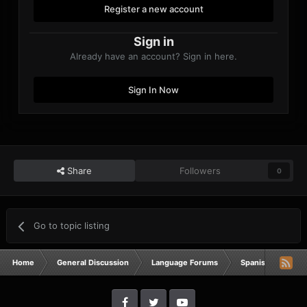
Register a new account
Sign in
Already have an account? Sign in here.
Sign In Now
Share
Followers
0
Go to topic listing
Home
General Discussion
Language Forums
Spanish
CÓM