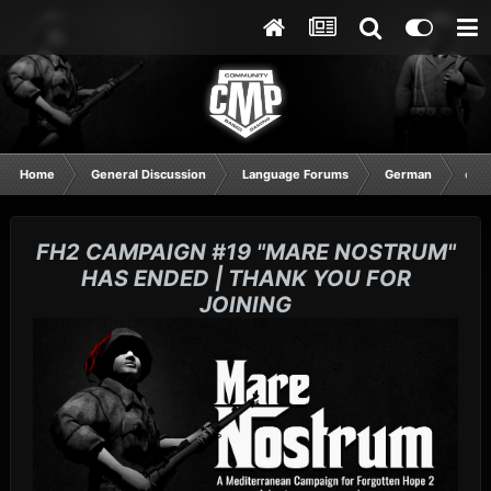
Home
General Discussion
Language Forums
German
com
FH2 CAMPAIGN #19 "MARE NOSTRUM"
HAS ENDED | THANK YOU FOR
JOINING