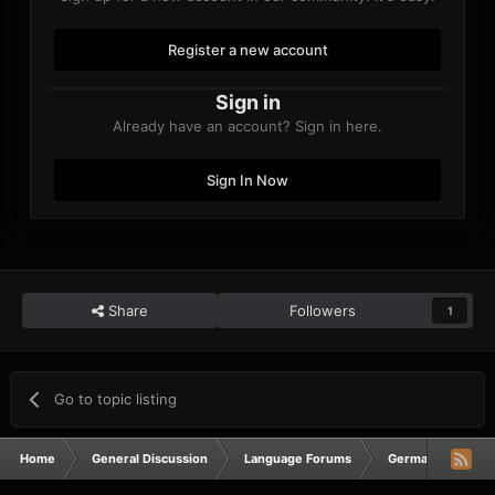
Register a new account
Sign in
Already have an account? Sign in here.
Sign In Now
Share
Followers
1
Go to topic listing
Home
General Discussion
Language Forums
German
com