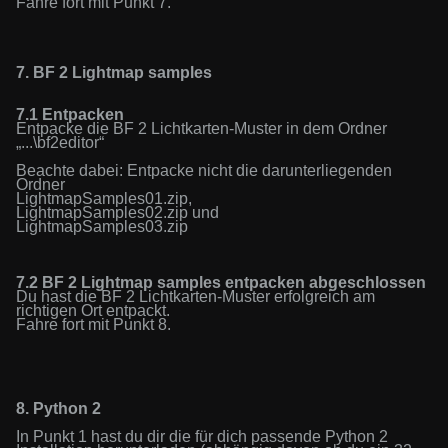
Fahre fort mit Punkt 7.
7.
BF 2 Lightmap samples
7.1 Entpacken
Entpacke die BF 2 Lichtkarten-Muster
in dem Ordner
„...\
bf2editor“
Beachte dabei: Entpacke nicht die darunterliegenden
Ordner
LightmapSamples01.zip,
LightmapSamples02.zip und
LightmapSamples03.zip
7.2
BF 2 Lightmap samples
entpacken abgeschlossen
Du hast die
BF 2 Lichtkarten-Muster
erfolgreich am
richtigen Ort entpackt.
Fahre fort mit Punkt
8
.
8.
Python
2
In Punkt 1 hast du dir die für dich passende Python 2