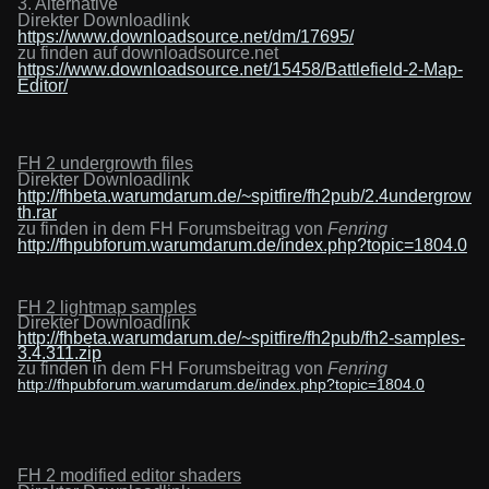
3. Alternative
Direkter Downloadlink
https://www.downloadsource.net/dm/17695/
zu finden auf downloadsource.net
https://www.downloadsource.net/15458/Battlefield-2-Map-
Editor/
FH
2
u
ndergrowth
f
iles
Direkter Downloadlink
http://fhbeta.warumdarum.de/~spitfire/fh2pub/2.4undergrow
th.rar
zu finden in dem FH Forumsbeitrag von
Fenring
http://fhpubforum.warumdarum.de/index.php?topic=1804.0
FH 2
l
ightmap
s
amples
Direkter Downloadlink
http://fhbeta.warumdarum.de/~spitfire/fh2pub/fh2-samples-
3.4.311.zip
zu finden in dem FH Forumsbeitrag von
Fenring
http://fhpubforum.warumdarum.de/index.php?topic=1804.0
FH 2
m
odified
e
ditor
s
haders