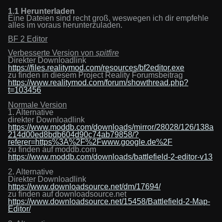
1.1 Herunterladen
Eine Dateien sind recht groß, weswegen ich dir empfehle
alles im voraus herunterzuladen.
BF 2 Editor
Verbesserte Version von
spitfire
Direkter Downloadlink
https://files.realitymod.com/resources/bf2editor.exe
zu finden in diesem Project Reality Forumsbeitrag
https://www.realitymod.com/forum/showthread.php?
t=103456
Normale Version
1. Alternative
direkter Downloadlink
https://www.moddb.com/downloads/mirror/28028/126/138a
214d00ed8bdb604d90c74ab79858/?
referer=https%3A%2F%2Fwww.google.de%2F
zu finden auf moddb.com
https://www.moddb.com/downloads/battlefield-2-editor-v13
2. Alternative
Direkter Downloadlink
https://www.downloadsource.net/dm/17694/
zu finden auf downloadsource.net
https://www.downloadsource.net/15458/Battlefield-2-Map-
Editor/