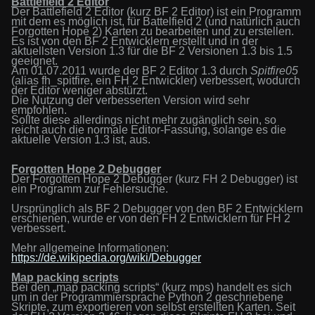
Battlefield 2 Editor
Der Battlefield 2 Editor (kurz BF 2 Editor) ist ein Programm
mit dem es möglich ist, für Battelfield 2 (und natürlich auch
Forgotten Hope 2) Karten zu bearbeiten und zu erstellen.
Es ist von den BF 2 Entwicklern erstellt und in der
aktuellsten Version 1.3 für die BF 2 Versionen 1.3 bis 1.5
geeignet.
Am 01.07.2011 wurde der BF 2 Editor 1.3 durch
Spitfire05
(
alias fh_
spitfire,
ein
FH 2 Entwickler) verbessert, wodurch
der Editor weniger abstürzt.
Die Nutzung der verbesserten Version wird sehr
empfohlen.
Sollte diese allerdings nicht mehr zugänglich sein, so
reicht auch die normale Editor-Fassung,
solange es die
aktuelle Version 1.3 ist,
aus.
Forgotten Hope 2 Debugger
Der Forgotten Hope
2 Debugger (kurz FH 2 Debugger) ist
ein Programm zur Fehler
suche
.
Ursprünglich als BF 2 Debugger von den BF 2 Entwicklern
erschienen, wurde er von den FH 2 Entwicklern für FH 2
verbessert.
Mehr allgemeine Informationen:
https://de.wikipedia.org/wiki/Debugger
M
ap packing scripts
Bei den „map packing scripts“
(kurz mps)
handelt es sich
um in der Programmiersprache Python 2 geschriebene
Skripte, zum exportieren von selbst erstellten Karten.
Seit