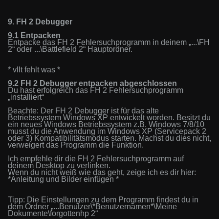
9.
FH 2 Debugger
9.1 Entpacken
Entpacke das FH 2 Fehlersuchprogramm
in deinem „...\FH
2“ oder ...\Battlefield 2“ Hauptordner.
*
vllt fehlt was *
9.2
FH 2 Debugger entpacken abgeschlossen
Du hast erfolgreich
das FH 2 Fehlersuchprogramm
„
installiert“
Beachte:
D
er
FH 2 Debugger
ist für das alte
Betriebssystem
Windows
XP entwickelt worden.
Besitzt du
ein neues Windows Betriebssystem z.B. Windows 7/8/10
musst du die
Anwendung
im Windows XP (Servicepack 2
oder 3) Kompatibilitätsmodus starten. Machst du dies nicht,
verweigert das Programm die
Funktion.
Ich empfehle dir die
FH 2 Fehlersuchprogramm
auf
deinem Desktop zu verlinken.
Wenn du nicht weiß wie das geht, zeige ich es dir hier:
*
Anleitung und Bilder einfügen *
Tipp: Die
Einstellungen
zu dem Programm findest
du in
dem Ordner
„...
Benutzer
\*
Benutzernamen
*\
Meine
Dokumente\
forgottenhp 2“