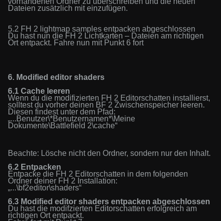
vorhandenen Ordner zu überschreiben und die neuen
Dateien zusätzlich mit einzufügen.
5.2 FH 2 lightmap samples entpacken abgeschlossen
Du hast nun die
F
H
2 Lichtkarten
– Dateien am richtigen
Ort entpackt. Fahre nun mit Punkt
6
fort
6.
Modified editor shaders
6.1
Cache
leeren
Wenn du die
modifizierten FH 2 Editorschatten
installierst,
solltest du vorher deinen BF 2
Zwischenspeicher
leeren.
Diesen findest unter dem Pfad:
„...
Benutzer
\*
Benutzernamen
*\
Meine
Dokumente\
Battlefield 2\cache“
Beachte: Lösche nicht den Ord
n
er, sondern nur den Inhalt.
6.2 Entpacken
Entpacke die FH 2 Editorschatten in dem folg
en
den
Ordner deiner FH 2 Installation:
„...\bf2editor\
s
haders“
6.3 Modified editor shaders entpacken abgeschlossen
Du hast die modifzierten Editorschatten erfolgreich am
richtigen Ort entpackt.