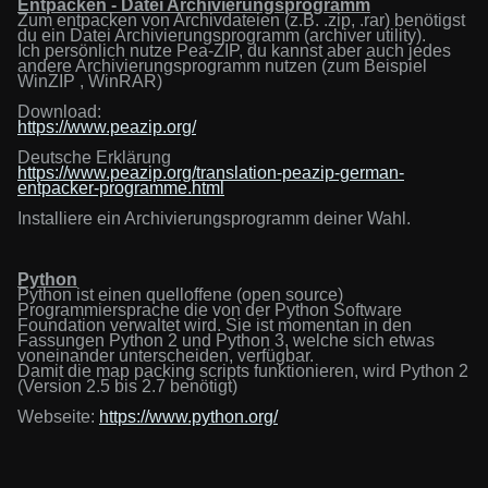
Entpacken - Datei Archivierungsprogramm
Zum entpacken
von Archivdateien (z.B. .zip, .rar)
benötigst
du ein Datei Archivierungsprogramm (archiver utility).
Ich persönlich nutze Pea-ZIP, du kannst aber auch jedes
andere Archivierungsprogramm nutzen (zum Beispiel
WinZIP , WinRAR)
Download:
https://www.peazip.org/
Deutsche Erklärung
https://www.peazip.org/translation-peazip-german-
entpacker-programme.html
Installiere ein Archivierungsprogramm deiner Wahl.
Python
Python ist einen quelloffene (open source)
Programmiersprache die von der Python Software
Foundation verwaltet wird. Sie ist momentan in den
Fassungen Python 2 und Python 3, welche sich etwas
voneinander unterscheiden, verfügbar.
Damit die map packing scripts funktionieren, wird Python 2
(Version 2.5 bis 2.7 benötigt)
Webseite:
https://www.python.org/