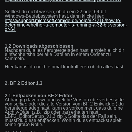
Solltest du nicht wissen, ob du ein 32 oder 64-bit
Windows-Betriebssystem hast, dann klicke hier:
https://support.microsoft.com/de-de/help/827218/how-to-
determine-whether-a-computer-is-running-a-32-bit-version-
or-64
1.2 Downloads abgeschlossen
Nachdem du alles heruntergeladen hast, empfehle ich dir
einfachheitshalber alle Dateien in einem Ordner zu
sammeln.
Hier kannst du noch einmal kontrollieren ob du alles hast:
2. BF 2 Editor 1.3
2.1 Entpacken von BF 2 Editor
Abhängig davon wo und welche Version (die verbesserte
von
spitfire
oder die alte Version vom BF 2 Entwickler)
du
heruntergeladen hast, kann es vorkommen, dass du eine
Archiv-Datei (z.B. .zip oder .rar) erhalten hast
(„BF2_EditorSetup_v1.3.zip“). Sollte das der Fall sein,
musst du diese entpacken. Wohin du es entpackst spielt
keine große Rolle.