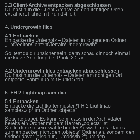
3.3
Client-Archive
entpacken
abgeschlossen
Du hast nun die
Client-Archive
an den richtigen Orten
extrahiert. Fahre mit Punkt 4 fort.
4.
Undergrowth
files
4.1
Entpacken
Ent
p
acke die Unterholz – Dateien in folgendem Ordner:
„...bf2editor\Content\Terrain\Undergrowth“
Solltest du dir unsicher sein, dann schau dir noch einmal
die kurze Anleitung bei Punkt 3.2 an.
4.2 Undergrowth files entpacken
abgeschlossen
Du hast nun die Unterholz – Dateien am richtigen Ort
entpackt. Fahre nun mit Punkt 5 fort
5. FH 2 Lightmap samples
5.1 Entpacken
Entpacke die
Lichtkartenmuster
*
FH 2 Lightmap
samples.zip* im Ordner „objects“
Beachte dabei: Es kann sein, dass in der Archivdatei
bereits ein Ordner mit dem Namen „objects“ ist.
Sollte dem so sein, wähle bei der Auswahl des Pfades
zum entpacken nicht den „objects“ Ordner an, sondern den
Ordner davor (also nur „
.../mods/fh 2“
) um den