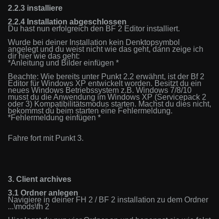
2.2.3 installiere
2.2.4 Installation abgeschlossen
Du hast nun erfolgreich den BF 2 Editor installiert.
Wurde bei deiner Installation kein Denktopsymbol
angelegt und du weist nicht wie das geht, dann zeige ich
dir hier wie das geht:
*Anleitung und Bilder einfügen *
Beachte: Wie bereits unter Punkt 2.2 erwähnt, ist der Bf 2
Editor für Windows XP entwickelt worden.
Besitzt du ein
neues Windows Betriebssystem z.B. Windows 7/8/10
musst du die
Anwendung
im Windows XP (Servicepack 2
oder 3) Kompatibilitätsmodus starten. Machst du dies nicht,
bekommst du beim starten eine Fehlermeldung
.
*
Fehlermeldung einfügen *
Fahre fort mit Punkt 3.
3.
Client
a
rchive
s
3.1 Ordner anlegen
Navigiere in deiner FH 2 / BF 2 installation zu dem Ordner
...
\
mods
\
fh 2