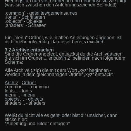
Hier legst du nun vier Ordner an und benennst sie wie folgt
(was sich zwischen den Anführungszeichen Befindet!):
„common“ -
geteiltes/gemeinsames
„fonts“ -
Schriftarten
„objects“ -
Objekte
„shaders“ -
Schatten
Ein „menu“ Ordner, wie in alten Anleitungen angeben, ist
nicht mehr notwendig, da dieser bereits existiert.
3.2 Archive entpacken
Sind die Ordner angelegt, entpackst du die
Archivdateien
die sich im Ordner „
...
\
mods
\
fh 2“
befinden nach folgendem
Schema:
A
lle
Archive
(.zip)
die mit dem Wort „
xyz
“
beginnen -
werden in dem
gleichnamigen
Ordner „
xyz
“ entpackt
Archiv
-
Ordner
common… -
common
fonts...
-
fonts
menu...
-
menu
objects…
-
objects
shaders...
-
shaders
Weißt du nicht wie es geht, oder bist dir unsicher, dann
klicke hier:
*Anleitung und Bilder einfügen*