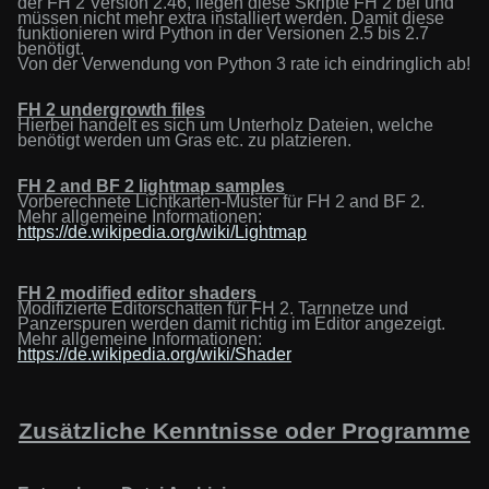
der FH 2 Version 2.46, liegen diese Skripte FH 2 bei und
müssen nicht mehr extra installiert werden. D
amit diese
funktionieren wird Python in der Versionen 2.5 bis 2.7
benötigt.
Von der Verwendung von Python 3 rate ich eindringlich ab!
FH
2
u
ndergrowth
f
iles
Hierbei handelt es sich um Unterholz Dateien, welche
benötigt werden um Gras etc. zu platzieren.
FH 2
and BF 2
l
ightmap
s
amples
Vorberechnete Lichtkarten-Muster für FH 2 and BF 2.
Mehr
allgemeine
Informationen:
https://de.wikipedia.org/wiki/Lightmap
FH 2 modified editor shaders
Modifizierte Editorschatten
für FH 2. Tarnnetze
und
Panzerspuren werden damit richtig im Editor angezeigt.
Mehr
allgemeine
Informationen:
https://de.wikipedia.org/wiki/Shader
Zusätzliche Kenntnisse oder Programme