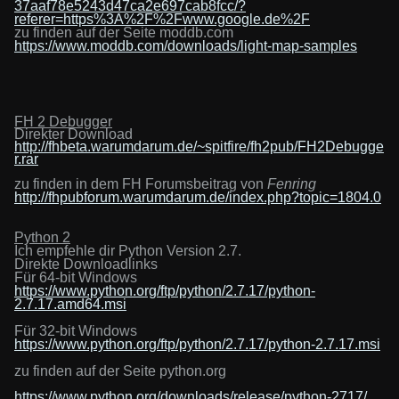
37aaf78e5243d47ca2e697cab8fcc/?
referer=https%3A%2F%2Fwww.google.de%2F
zu finden
auf der Seite
moddb.com
https://www.moddb.com/downloads/light-map-samples
FH 2 Debugger
Direkter Download
http://fhbeta.warumdarum.de/~spitfire/fh2pub/FH2Debugge
r.rar
zu finden in dem FH Forumsbeitrag von
Fenring
http://fhpubforum.warumdarum.de/index.php?topic=1804.0
Python 2
Ich empfehle dir Python Version 2.7.
Direkte Downloadlinks
Für 64-bit Windows
https://www.python.org/ftp/python/2.7.17/python-
2.7.17.amd64.msi
Für 32-bit Windows
https://www.python.org/ftp/python/2.7.17/python-2.7.17.msi
zu finden auf der Seite python.org
https://www.python.org/downloads/release/python-2717/