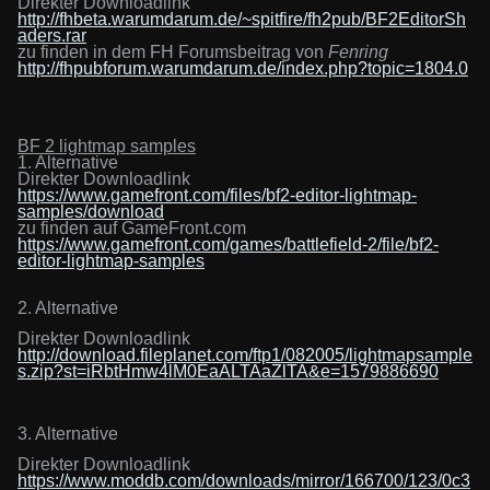
Direkter Downloadlink
http://fhbeta.warumdarum.de/~spitfire/fh2pub/BF2EditorSh
aders.rar
zu finden in dem FH Forumsbeitrag von
Fenring
http://fhpubforum.warumdarum.de/index.php?topic=1804.0
BF 2
l
ightmap
s
amples
1. Alternative
Direkter Downloadlink
https://www.gamefront.com/files/bf2-editor-lightmap-
samples/download
zu finden auf GameFront.com
https://www.gamefront.com/games/battlefield-2/file/bf2-
editor-lightmap-samples
2. Alternative
Direkter Downloadlink
http://download.fileplanet.com/ftp1/082005/lightmapsample
s.zip?st=iRbtHmw4lM0EaALTAaZlTA&e=1579886690
3. Alternative
Direkter Downloadlink
https://www.moddb.com/downloads/mirror/166700/123/0c3