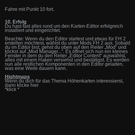
Fahre mit Punkt
10
fort.
10.
Erfolg
Du hast
fast alles
rund um den Karten-Editor erfolgreich
installiert und eingerichtet.
Beachte: Wenn du den Editor startest
und etwas für FH 2
erstellen möchtest, wählst du unter Mods FH 2 aus. Sobald
du im Editor bist, gehst du oben auf den Reiter „
M
od“ und
klickst auf „
M
od
M
anager...“. Es öffnet sich nun ein kleines
Fenster in dem du den Reiter „
E
ditor
C
ontent“ auswählst,
alles mit einem Haken versiehst und bestätigst. Es werden
nun alle restlichen Komponenten in den Editor geladen,
was eine Weile dauern kann.
Hightmaps
Wenn du dich für das Thema Höhenkarten interessierst,
dann klicke hier
*
klick *