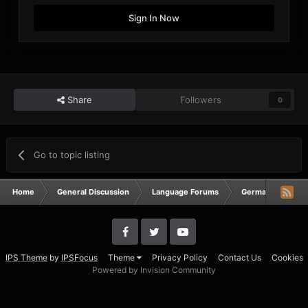
Sign In Now
Share
Followers
0
Go to topic listing
Home
General Discussion
Language Forums
German
Ausf
IPS Theme
by
IPSFocus
Theme
Privacy Policy
Contact Us
Cookies
Powered by Invision Community