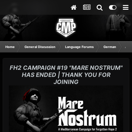
Home
General Discussion
Language Forums
German
Ausf
FH2 CAMPAIGN #19 "MARE NOSTRUM"
HAS ENDED | THANK YOU FOR
JOINING