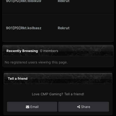
901[PD]Rkt.tobiku9
Rekrut
901[PD]Rkt.kolbasz
Rekrut
Recently Browsing
0 members
No registered users viewing this page.
Tell a friend
Love CMP Gaming? Tell a friend!
Email
Share